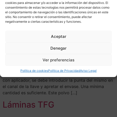
cookies para almacenar y/o acceder a la información del dispositivo. El
por lo tanto debe conocer dónde es el mejor punto
consentimiento de estas tecnologías nos permitirá procesar datos como
para taladrar un cilindro. Incluso puede ser que no
el comportamiento de navegación o las identificaciones únicas en este
sitio. No consentir o retirar el consentimiento, puede afectar
necesite romper el cilindro para abrir una puerta
negativamente a ciertas características y funciones.
cerrada con llave. En el libro de cerrajería puede
conocer esos métodos.
Aceptar
La Magia del Grafito
Denegar
Ver preferencias
La Magia del Grafito Para lubricar el cilindro lo mejor es
utilizar grafito en polvo. Este producto, de color gris
Política de cookies
Política de Privacidad
Aviso Legal
oscuro y de brillo metálico, se presenta en recipientes
con aplicador, se debe introducir la punta del mismo en
el canal de la llave y apretar el envase. Una mínima
cantidad es suficiente. Este polvo […]
Láminas TFG